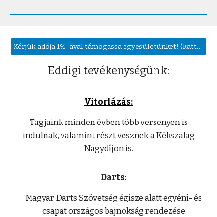
Kérjük adója 1%-ával támogassa egyesületünket! (kattintás)
Eddigi tevékenységünk:
Vitorlázás:
Tagjaink minden évben több versenyen is
indulnak, valamint részt vesznek a Kékszalag
Nagydíjon is.
Darts:
Magyar Darts Szövetség égisze alatt egyéni-
és
csapat országos bajnokság rendezése