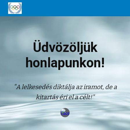
Skip to main content
Skip to navigation
Üdvözöljük
honlapunkon!
"
A lelkesedés diktálja az iramot, de a
kitartás éri el a célt!"