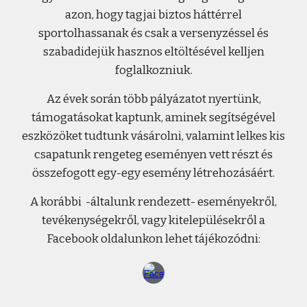
azon, hogy tagjai biztos háttérrel
sportolhassanak és csak a versenyzéssel és
szabadidejük hasznos eltöltésével kelljen
foglalkozniuk.
Az évek során több pályázatot nyertünk,
támogatásokat kaptunk, aminek segítségével
eszközöket tudtunk vásárolni, valamint lelkes kis
csapatunk rengeteg eseményen vett részt és
összefogott egy-egy esemény létrehozásáért.
A korábbi -általunk rendezett- eseményekről,
tevékenységekről, vagy kitelepülésekről a
Facebook oldalunkon lehet tájékozódni: