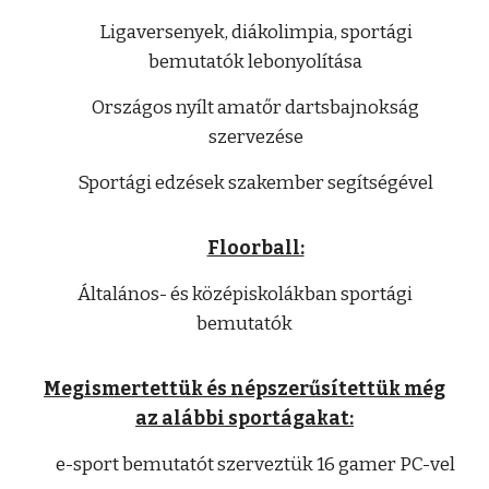
Ligaversenyek, diákolimpia, sportági
bemutatók lebonyo
lítása
Országos nyílt amatőr dartsbajnok
ság
szervezése
Sportági edzések szakember segítségével
Floorball:
Általános- és középiskolákban sportági
bemutatók
Megismertettük és népszerűsítettük még
az alábbi sportágakat:
e-sport bemutatót szerveztük 16 gamer PC-vel