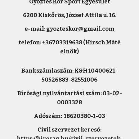
Győztes Kör Sport Egyesület
6200 Kiskőrös, József Attila u. 16.
e-mail:
gyozteskor@gmail.com
telefon:
+36703319638 (Hirsch Máté
elnök)
Bankszámlaszám: K&H 10400621-
50526883-82551006
Bírósági nyilvántartási szám: 03-02-
0003328
Adószám: 18620380-1-03
Civil szervezet kereső:
https://birosag.hu/civil-szervezetek-