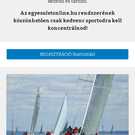
kezelni
és tárolni.
Az egyesuletonline.hu rendszerének
köszönhetően csak kedvenc sportodra kell
koncentrálnod!
REGISZTRÁCIÓ (kattintás)